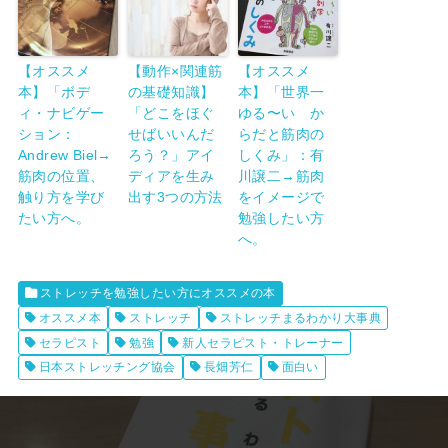
【オススメ
【動作×関連筋
【オススメ
本】「ボデ
の基礎知識】
本】「世界一
ィ・ナビゲー
「どこをほぐ
ゆる〜い か
ション：
せばいいんだ
らだと筋肉の
Andrew Biel→
ろう？」アイ
しくみ」：有
筋肉の位置、
ディアを生み
川譲二→筋肉
触り方を学び
出す3つの方法
をイメージで
たい方へ。
勉強したい方
へ。
ストレッチを勉強したい方にオススメの本
オススメ本
ストレッチ
ストレッチまるわかり大事典
セラピスト
勉強
新人セラピスト・トレーナー
日本ストレッチング協会
長畑芳仁
面白い