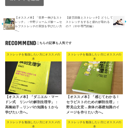
【オススメ本】「世界一伸びるスト
【疲労回復とストレッチ】どうして
レッチ」：中野ジェームズ修一→セ
ストレッチをすると疲れが取れる
ルフストレッチの実技を学びたい方
の？（やや専門的編）
へ。
RECOMMEND
ストレッチを勉強したい方にオススメの
ストレッチを勉強したい方にオススメの
本
本
【オススメ本】「ダニエル・マー
【オススメ本】「感じてわかる！
ドン式 リンパの解剖生理学」：
セラピストのための解剖生理」：
高橋結子→リンパの知識を１から
野見山文宏→身体の基礎知識のイ
学びたい方へ。
メージを作りたい方へ。
ストレッチを勉強したい方にオススメの
ストレッチを勉強したい方にオススメの
本
本