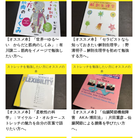
【オススメ本】「世界一ゆる〜
【オススメ本】「セラピストなら
い からだと筋肉のしくみ」：有
知っておきたい解剖生理学」：野
川譲二→筋肉をイメージで勉強し
溝明子→解剖生理学を初めて勉強
たい方へ。
する方へ。
ストレッチを勉強したい方にオススメの
ストレッチを勉強したい方にオススメの
本
本
【オススメ本】「柔軟性の科
【オススメ本】「仙腸関節機能障
学」：マイケル・J・オルター→ス
害 AKA-博田法」：片田重彦→仙
トレッチの魅力を自分の言葉で語
腸関節による腰痛を学びたい方
りたい方へ。
へ。