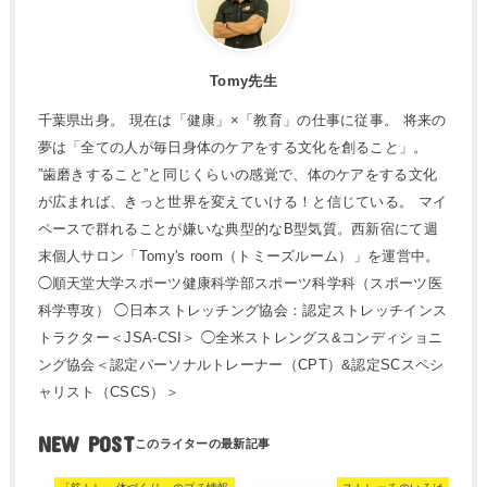
Tomy先生
千葉県出身。 現在は「健康」×「教育」の仕事に従事。 将来の
夢は「全ての人が毎日身体のケアをする文化を創ること」。
”歯磨きすること”と同じくらいの感覚で、体のケアをする文化
が広まれば、きっと世界を変えていける！と信じている。 マイ
ペースで群れることが嫌いな典型的なB型気質。西新宿にて週
末個人サロン「Tomy's room（トミーズルーム）」を運営中。
◯順天堂大学スポーツ健康科学部スポーツ科学科（スポーツ医
科学専攻） ◯日本ストレッチング協会：認定ストレッチインス
トラクター＜JSA-CSI＞ ◯全米ストレングス&コンディショニ
ング協会＜認定パーソナルトレーナー（CPT）&認定SCスペシ
ャリスト（CSCS）＞
NEW POST