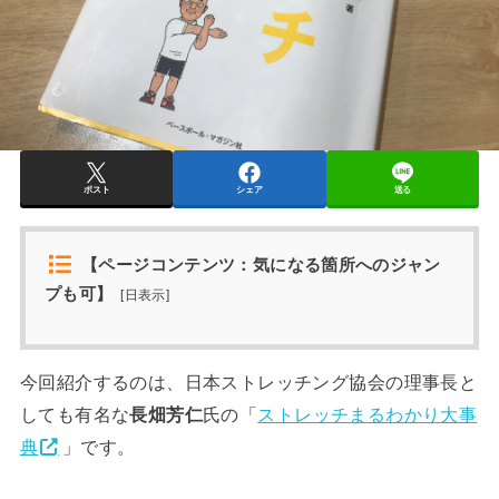
ポスト
シェア
送る
【ページコンテンツ：気になる箇所へのジャン
プも可】
[
日表示
]
今回紹介するのは、日本ストレッチング協会の理事長と
しても有名な
長畑芳仁
氏の「
ストレッチまるわかり大事
典
」です。