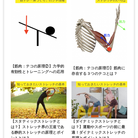
「筋トレ・体づくり」のプチ情報
ストレッチのいろは
【筋肉：テコの原理②】力学的
【筋肉：テコの原理①】筋肉に
有効性とトレーニングへの応用
存在する３つのテコとは？
知っておきたいストレッチの基本
知っておきたいストレッチの基本
【スタティックストレッチと
【ダイナミックストレッチと
は？】ストレッチ界の王道であ
は？】運動やスポーツの前に最
る静的ストレッチの原理とポイ
適！ダイナミックストレッチの
ントとは？
原理とポイントとは？