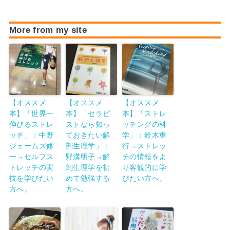
More from my site
【オススメ
【オススメ
【オススメ
本】「世界一
本】「セラピ
本】「ストレ
伸びるストレ
ストなら知っ
ッチングの科
ッチ」：中野
ておきたい解
学」：鈴木重
ジェームズ修
剖生理学」：
行→ストレッ
一→セルフス
野溝明子→解
チの情報をよ
トレッチの実
剖生理学を初
り客観的に学
技を学びたい
めて勉強する
びたい方へ。
方へ。
方へ。