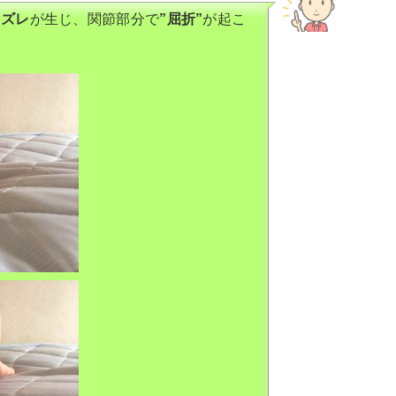
に
ズレ
が生じ、関節部分で
”屈折”
が起こ