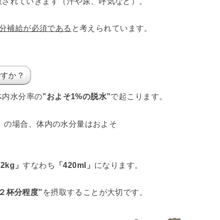
散されていきます（汗や尿、呼気など）。
分補給が必須である
と考えられています。
ですか？
体内水分率の
”およそ1%の脱水”
で起こります。
%）の場合、体内の水分量はおよそ
42kg」
すなわち
「420ml」
になります。
２杯分程度”
を摂取することが大切です。