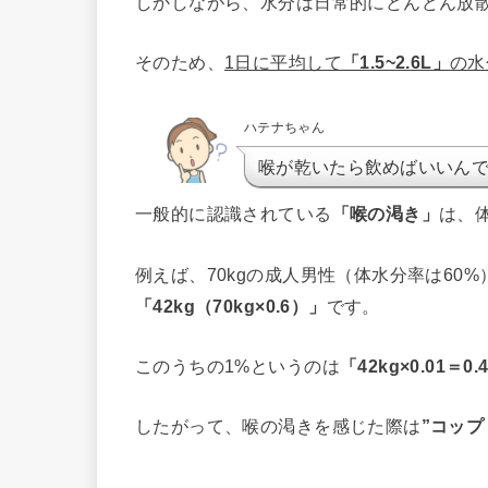
しかしながら、水分は日常的にどんどん放
そのため、
1日に平均して
「1.5~2.6L」
の水
ハテナちゃん
喉が乾いたら飲めばいいん
一般的に認識されている
「喉の渇き」
は、
例えば、70kgの成人男性（体水分率は60
「42kg（70kg×0.6）」
です。
このうちの1%というのは
「42kg×0.01＝0.
したがって、喉の渇きを感じた際は
”コップ