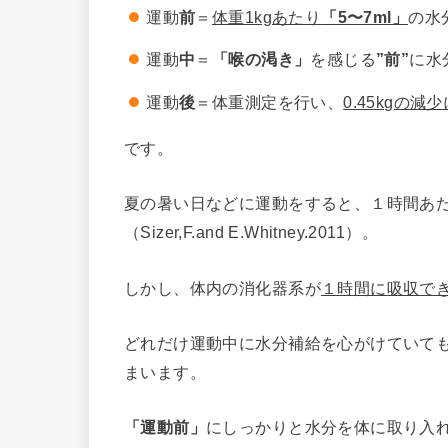
運動
前
＝
体重1kgあたり
「5〜7ml」
の水
運動
中
＝
「喉の渇き」
を感じる
”前”
に水
運動
後
＝体重測定を行い、
0.45kgの減
です。
夏の暑い日などに運動をすると、１時間あ
（Sizer,F.and E.Whitney.2011）。
しかし、体内の消化器系が
１時間に吸収で
どれだけ運動中に水分補給を心がけていて
まいます。
「運動前」
にしっかりと水分を体に取り入