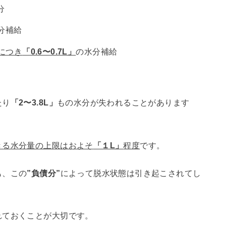
分
分補給
少につき
「0.6〜0.7L」
の水分補給
たり
「2〜3.8L」
もの水分が失われることがあります
きる水分量の上限はおよそ
「１L」
程度
です。
も、この
”負債分”
によって脱水状態は引き起こされてし
れておくことが大切です。