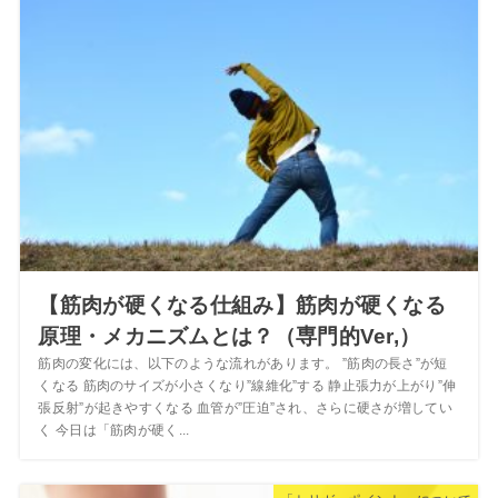
【筋肉が硬くなる仕組み】筋肉が硬くなる
原理・メカニズムとは？（専門的Ver,）
筋肉の変化には、以下のような流れがあります。 ”筋肉の長さ”が短
くなる 筋肉のサイズが小さくなり”線維化”する 静止張力が上がり”伸
張反射”が起きやすくなる 血管が”圧迫”され、さらに硬さが増してい
く 今日は「筋肉が硬く...