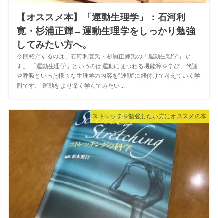
【オススメ本】「運動生理学」：石河利
寛・杉浦正輝→運動生理学をしっかり勉強
してみたい方へ。
今回紹介するのは、石河利寛氏・杉浦正輝氏の「運動生理学」で
す。 「運動生理学」というのは運動にまつわる機能等を学び、代謝
や呼吸といった様々な生理学の内容を”運動”に紐付けて考えていく学
問です。 運動をより深く学んでみたい...
ストレッチを勉強したい方にオススメの本