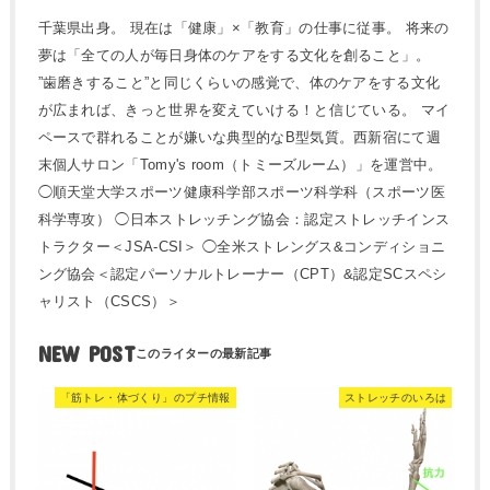
千葉県出身。 現在は「健康」×「教育」の仕事に従事。 将来の
夢は「全ての人が毎日身体のケアをする文化を創ること」。
”歯磨きすること”と同じくらいの感覚で、体のケアをする文化
が広まれば、きっと世界を変えていける！と信じている。 マイ
ペースで群れることが嫌いな典型的なB型気質。西新宿にて週
末個人サロン「Tomy's room（トミーズルーム）」を運営中。
◯順天堂大学スポーツ健康科学部スポーツ科学科（スポーツ医
科学専攻） ◯日本ストレッチング協会：認定ストレッチインス
トラクター＜JSA-CSI＞ ◯全米ストレングス&コンディショニ
ング協会＜認定パーソナルトレーナー（CPT）&認定SCスペシ
ャリスト（CSCS）＞
NEW POST
「筋トレ・体づくり」のプチ情報
ストレッチのいろは