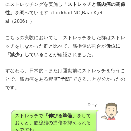
にストレッチングを実施し
「ストレッチと筋肉痛の関係
性」
を調べています（Lockhart NC,Baar K,et
al（2006））
こちらの実験においても、ストレッチをした群はストレ
ッチをしなかった群と比べて、筋損傷の割合が
優位に
「減少」している
ことが確認されました。
すなわち、日常的・または運動前にストレッチを行うこ
とで、
筋肉痛をある程度
”予防”
できる
ことが分かったの
です。
Tomy
ストレッチで
「伸びる準備」
をして
おくと、筋線維の損傷を抑えられる
んですね。