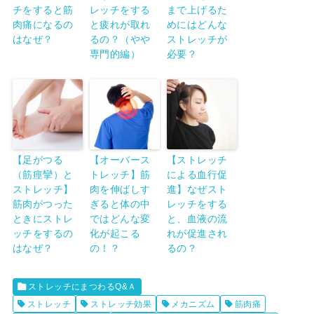
チをすると筋
レッチをする
まで上げるた
肉痛になるの
と疲れが取れ
めにはどんな
はなぜ？
るの？（やや
ストレッチが
専門的編）
必要？
【足がつる
【オーバース
【ストレッチ
（筋痙攣）と
トレッチ】筋
による血行促
ストレッチ】
肉を伸ばしす
進】なぜスト
筋肉がつった
ぎると体の中
レッチをする
ときにストレ
ではどんな変
と、血液の流
ッチをするの
化が起こる
れが促進され
はなぜ？
の！？
るの？
ストレッチにまつわるQ&Ａ
ストレッチ
ストレッチ効果
メカニズム
筋肉痛