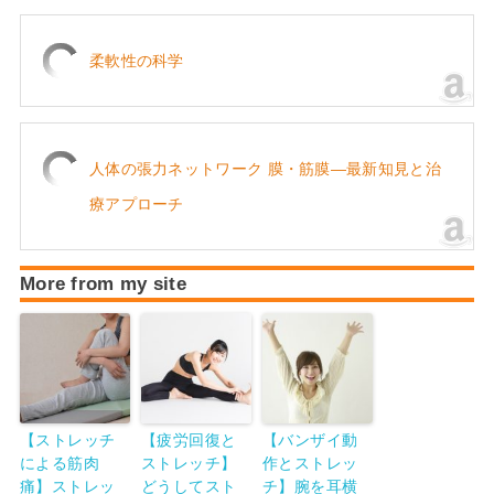
柔軟性の科学
人体の張力ネットワーク 膜・筋膜―最新知見と治
療アプローチ
More from my site
【ストレッチ
【疲労回復と
【バンザイ動
による筋肉
ストレッチ】
作とストレッ
痛】ストレッ
どうしてスト
チ】腕を耳横