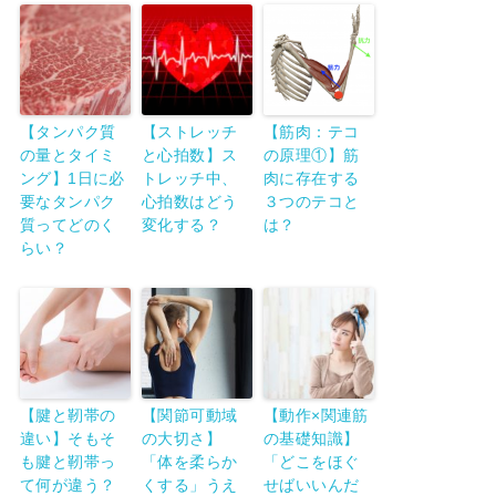
【タンパク質
【ストレッチ
【筋肉：テコ
の量とタイミ
と心拍数】ス
の原理①】筋
ング】1日に必
トレッチ中、
肉に存在する
要なタンパク
心拍数はどう
３つのテコと
質ってどのく
変化する？
は？
らい？
【腱と靭帯の
【関節可動域
【動作×関連筋
違い】そもそ
の大切さ】
の基礎知識】
も腱と靭帯っ
「体を柔らか
「どこをほぐ
て何が違う？
くする」うえ
せばいいんだ