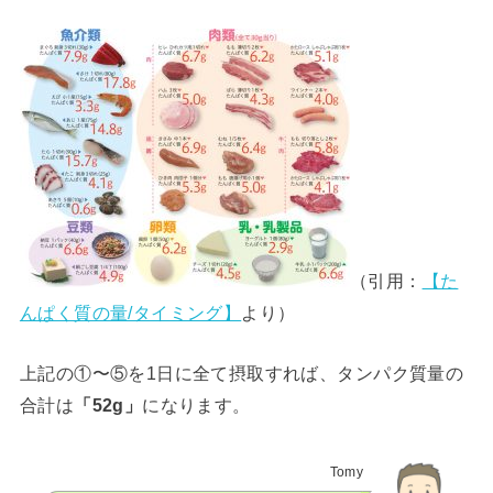
（引用：
【た
んぱく質の量/タイミング】
より）
上記の①〜⑤を1日に全て摂取すれば、タンパク質量の
合計は
「52g」
になります。
Tomy