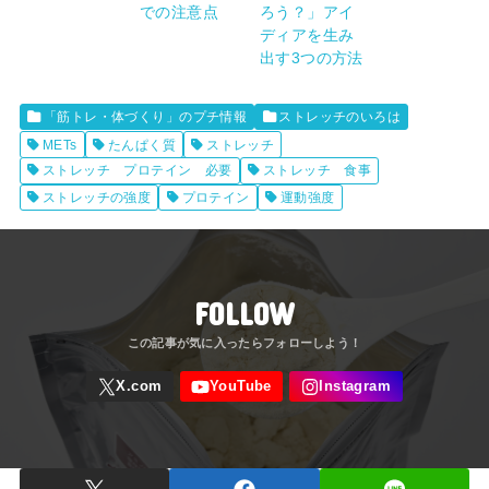
での注意点
ろう？」アイ
ディアを生み
出す3つの方法
「筋トレ・体づくり」のプチ情報
ストレッチのいろは
METs
たんぱく質
ストレッチ
ストレッチ プロテイン 必要
ストレッチ 食事
ストレッチの強度
プロテイン
運動強度
FOLLOW