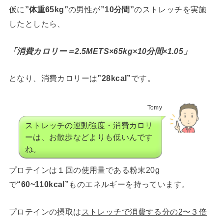
仮に
”体重65kg”
の男性が
”10分間”
のストレッチを実施
したとしたら、
「消費カロリー＝2.5METS×65kg×10分間×1.05」
となり、消費カロリーは
”28kcal”
です。
Tomy
ストレッチの運動強度・消費カロリ
ーは、お散歩などよりも低いんです
ね。
プロテインは１回の使用量である粉末20g
で
“60~110kcal”
ものエネルギーを持っています。
プロテインの摂取は
ストレッチで消費する分の2〜３倍