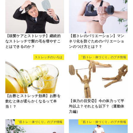
【頭髪ケアとストレッチ】継続的
【筋トレのバリエーション】マン
なストレッチで髪の毛を増やすこ
ネリ化を防ぐためのバリエーショ
とはできるのか？
ンのつけ方とは？？
ストレッチのいろは
「筋トレ・体づくり」のプチ情報
【お酢とストレッチ効果】お酢を
【体力の目安②】今の体力って平
飲むと体が柔らかくなるって本
均以上？それとも以下？（運動体
当！？
力編）
「筋トレ・体づくり」のプチ情報
「筋トレ・体づくり」のプチ情報