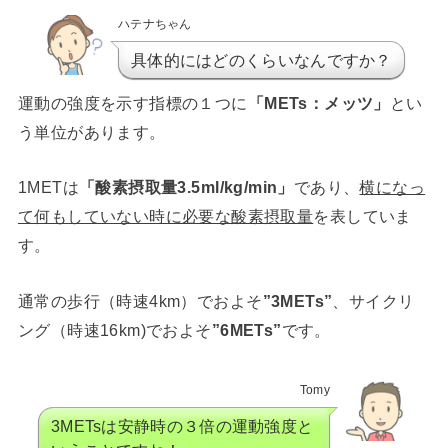
ハテナちゃん
具体的にはどのくらいなんですか？
運動の強度を示す指標の１つに
「METs：メッツ」
とい
う単位があります。
1METは
「酸素摂取量3.5ml/kg/min」
であり、
横になっ
て何もしていない時に必要な酸素摂取量
を表していま
す。
通常の歩行（時速4km）でおよそ
”3METs”
、サイクリ
ング（時速16km)でおよそ
”6METs”
です。
Tomy
3METsは安静時の３倍の運動強度と