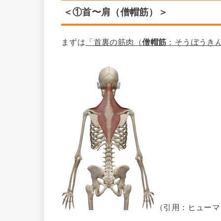
＜①首〜肩（僧帽筋）＞
まずは
「首裏の筋肉（
僧帽筋
：そうぼうき
（引用：ヒューマ