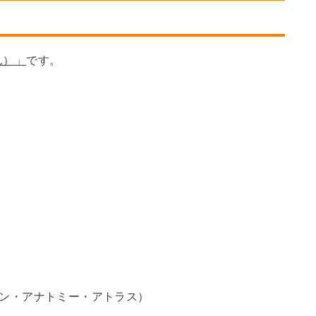
ん）」
です。
ン・アナトミー・アトラス）