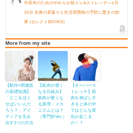
中高年のためのやわらか筋トレ&ストレッチ―1日
10分 全身の若返りと生活習慣病の予防に驚きの効
果 (セレクトBOOKS)
More from my site
【動作×関連筋
【筋肉が硬く
【オーバース
の基礎知識】
なる仕組み】
トレッチ】筋
「どこをほぐ
筋肉が硬くな
肉を伸ばしす
せばいいんだ
る原理・メカ
ぎると体の中
ろう？」アイ
ニズムとは？
ではどんな変
ディアを生み
（専門的Ver,）
化が起こる
出す3つの方法
の！？