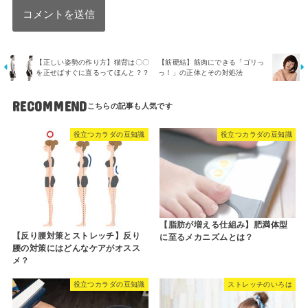
【正しい姿勢の作り方】猫背は〇〇
【筋硬結】筋肉にできる「ゴリっ
を正せばすぐに直るってほんと？？
っ！」の正体とその対処法
RECOMMEND
役立つカラダの豆知識
役立つカラダの豆知識
【脂肪が増える仕組み】肥満体型
【反り腰対策とストレッチ】反り
に至るメカニズムとは？
腰の対策にはどんなケアがオスス
メ？
役立つカラダの豆知識
ストレッチのいろは