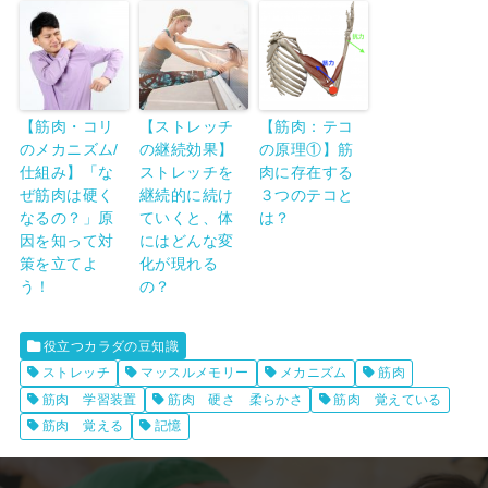
【筋肉・コリ
【ストレッチ
【筋肉：テコ
のメカニズム/
の継続効果】
の原理①】筋
仕組み】「な
ストレッチを
肉に存在する
ぜ筋肉は硬く
継続的に続け
３つのテコと
なるの？」原
ていくと、体
は？
因を知って対
にはどんな変
策を立てよ
化が現れる
う！
の？
役立つカラダの豆知識
ストレッチ
マッスルメモリー
メカニズム
筋肉
筋肉 学習装置
筋肉 硬さ 柔らかさ
筋肉 覚えている
筋肉 覚える
記憶