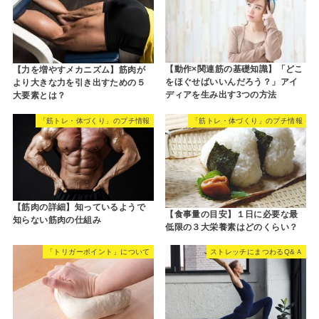
【動作×関連筋の基礎知識】「どこ
【力を増やすメカニズム】筋肉が
をほぐせばいいんだろう？」アイ
より大きな力を引き出すための５
ディアを生み出す3つの方法
大要素とは？
「筋トレ・体づくり」のプチ情報
「筋トレ・体づくり」のプチ情報
【筋肉の詳細】知っているようで
【食事量の目安】１日に必要な最
知らない筋肉の仕組み
低限の３大栄養素はどのくらい？
「トリガーポイント」について
ストレッチにまつわるQ&Ａ