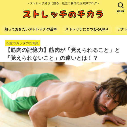
＜ストレッチ好きに贈る、役立つ身体の豆知識ブログ＞
SEARCH
知っておきたいストレッチの基本
ストレッチにまつわるQ&Ａ
アナ
役立つカラダの豆知識
【筋肉の記憶力】筋肉が「覚えられること」と
「覚えられないこと」の違いとは！？