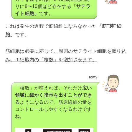
りに8〜10個ほど存在する
「サテラ
イト細胞」
です。
これは発生の過程で筋線維にならなかった
「筋”芽”細
胞」
です。
筋細胞は必要に応じて、
周囲のサテライト細胞を取り込
み、１細胞内の「核数」を増加させます。
Tomy
「核数」が増えれば、それだけ
広い
領域
に
細かく指示を出すことができ
る
ようになるので、筋原線維の量を
コントロールしやすくなるわけです
ね。