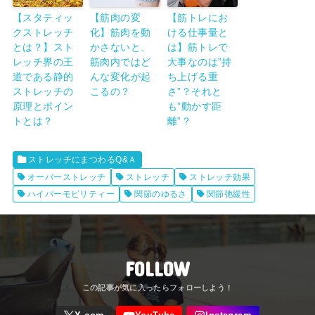
【スタティッ
【筋肉の変
【筋トレにお
クストレッチ
化】筋肉を動
ける仕事量と
とは？】スト
かさないと、
は】筋トレで
レッチ界の王
筋肉内ではど
大事なのは”持
道である静的
んな変化が起
ち上げる重
ストレッチの
こるの？
さ”？それと
原理とポイン
も”動かす距
トとは？
離”？
ストレッチにまつわるQ&Ａ
オーバーストレッチ
ストレッチ
ストレッチ効果
ハイパーモビリティー
関節のゆるさ
関節弛緩性
FOLLOW