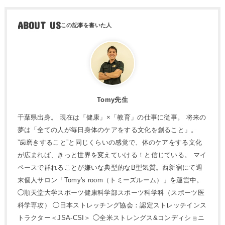
ABOUT US
Tomy先生
千葉県出身。 現在は「健康」×「教育」の仕事に従事。 将来の
夢は「全ての人が毎日身体のケアをする文化を創ること」。
”歯磨きすること”と同じくらいの感覚で、体のケアをする文化
が広まれば、きっと世界を変えていける！と信じている。 マイ
ペースで群れることが嫌いな典型的なB型気質。西新宿にて週
末個人サロン「Tomy's room（トミーズルーム）」を運営中。
◯順天堂大学スポーツ健康科学部スポーツ科学科（スポーツ医
科学専攻） ◯日本ストレッチング協会：認定ストレッチインス
トラクター＜JSA-CSI＞ ◯全米ストレングス&コンディショニ