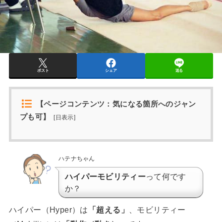
ポスト
シェア
送る
【ページコンテンツ：気になる箇所へのジャン
プも可】
[
日表示
]
ハテナちゃん
ハイパーモビリティー
って何です
か？
ハイパー（Hyper）は
「超える」
、モビリティー