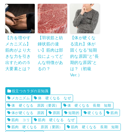
【力を増やす
【羽状筋と紡
【体が硬くな
メカニズム】
錘状筋の違
る流れ】体が
筋肉がより大
い】筋肉は部
固くなる”短期
きな力を引き
位によってど
的な原因”と”長
出すための５
んな特徴があ
期的な原因”と
大要素とは？
るの？
は？（初級
Ver.）
役立つカラダの豆知識
メカニズム
体 硬くなる なぜ
体 硬くなる 原因（要因）
体 硬くなる 長期 短期
体が硬くなる 原因
原因
短期的
硬くなる
筋肉
筋肉 コリ
筋肉 硬くなる なぜ
筋肉 硬くなる 原因（要因）
筋肉 硬くなる 長期 短期