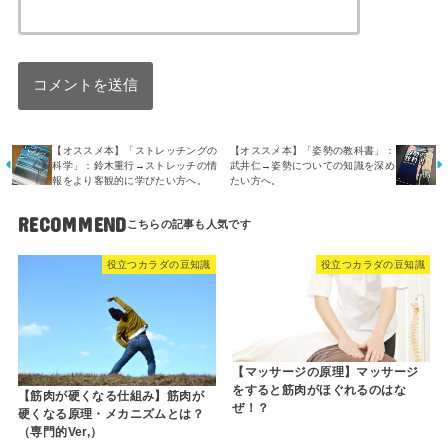
【オススメ本】「ストレッチングの
【オススメ本】「姿勢の教科書」：
科学」：鈴木重行→ストレッチの情
武井仁→姿勢についての知識を深め
報をより客観的に学びたい方へ。
たい方へ。
RECOMMEND
役立つカラダの豆知識
役立つカラダの豆知識
【マッサージの原理】マッサージ
をすると筋肉がほぐれるのはな
【筋肉が硬くなる仕組み】筋肉が
ぜ！？
硬くなる原理・メカニズムとは？
（専門的Ver,）