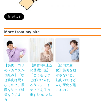
More from my site
【筋肉・コリ
【動作×関連筋
【筋肉の変
のメカニズム/
の基礎知識】
化】筋肉を動
仕組み】「な
「どこをほぐ
かさないと、
ぜ筋肉は硬く
せばいいんだ
筋肉内ではど
なるの？」原
ろう？」アイ
んな変化が起
因を知って対
ディアを生み
こるの？
策を立てよ
出す3つの方法
う！